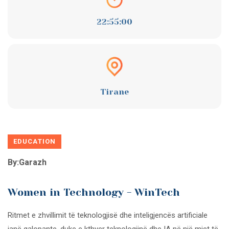
22:55:00
Tirane
EDUCATION
By:Garazh
Women in Technology - WinTech
Ritmet e zhvillimit të teknologjisë dhe inteligjencës artificiale
janë galopante, duke e kthyer teknologjinë dhe IA në një mjet të