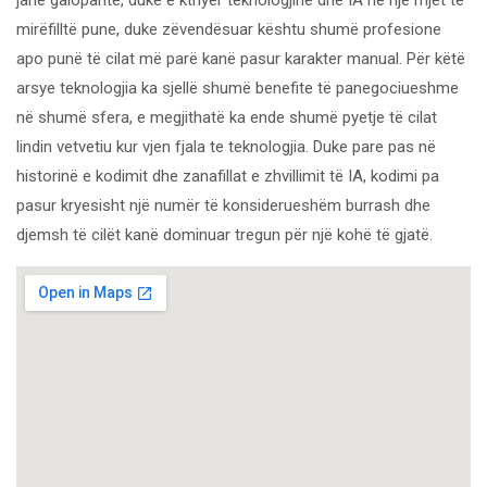
mirëfilltë pune, duke zëvendësuar kështu shumë profesione
apo punë të cilat më parë kanë pasur karakter manual. Për këtë
arsye teknologjia ka sjellë shumë benefite të panegociueshme
në shumë sfera, e megjithatë ka ende shumë pyetje të cilat
lindin vetvetiu kur vjen fjala te teknologjia. Duke pare pas në
historinë e kodimit dhe zanafillat e zhvillimit të IA, kodimi pa
pasur kryesisht një numër të konsiderueshëm burrash dhe
djemsh të cilët kanë dominuar tregun për një kohë të gjatë.