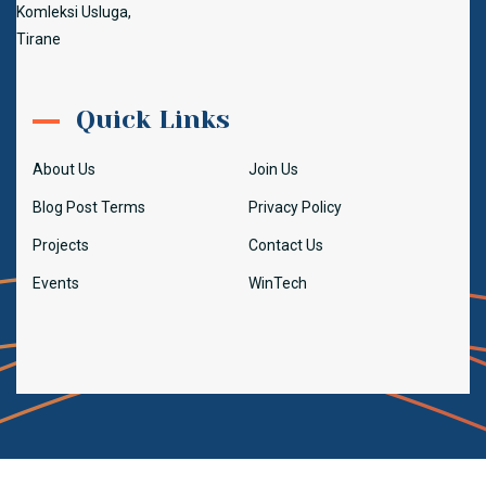
Komleksi Usluga,
Tirane
Quick Links
About Us
Join Us
Blog Post Terms
Privacy Policy
Projects
Contact Us
Events
WinTech
© 2022
Garazh
. Made with
by
Big Media Expert