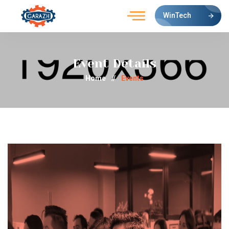
WinTech
Event Details
Home
//
Events